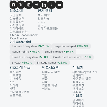
암호화폐
인기 섹터
코인 순위
섹터 허브
상승률 상위
인공지능
하락률 상위
디파이
거래량 상위
밈코인
하이라이트
스테이블코인들
암호화폐 변환기
Altcoin Season Index
RWA Tracker
인기 급상승 섹터
Flaunch Ecosystem
+972.8%
Surge Launchpad
+902.3%
Reddit Points
+101.9%
Emoji-Themed
+80.4%
Time.fun Ecosystem
+55.0%
CreatorBid Ecosystem
+51.9%
ERC20i
+39.0%
Strategy Games
+23.0%
암호화폐 뉴스
에코시스템
더 보기
뉴스 허브
디렉터리 허브
SpazioCrypto 소개
비트코인
기업
문의하기
이더리움
인물
자주 묻는 질문
Xrp
제품
회원 가입
디파이
크립토 채용
무료 위젯
NFT
이벤트
면책 조항
스테이블코인들
RSS 피드
보도 자료
기업용
광고하기
미디어 킷
회사 등록