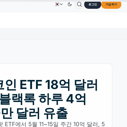
로그인
가입하기
Solana
US$73.45
TRON
US$0.3264
Dogecoin
U
광고
문의하기
회사 소개
0%
SOL
↑2.10%
TRX
↓0.30%
DOGE
인 ETF 18억 달러
 블랙록 하루 4억
0만 달러 유출
ETF에서 5월 11~15일 주간 10억 달러, 5