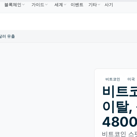
블록체인
가이드
세계
이벤트
기타
사기
NB
US$586.64
USDC
US$0.9995
XRP
US$1.09
BNB
↑2.10%
USDC
↑0.00%
XRP
↑2.3
 달러 유출
비트코인
미국
비트코
이탈,
480
비트코인 스팟 