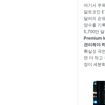
여기서 주목
알트코인 E
달러의 순유
양수를 기록
5,700만
Premiu
관리해야 하
확실성 국면
면 더 작고
장이 세분