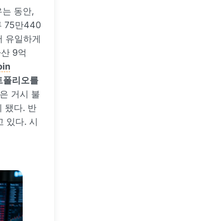
는 동안,
 75만440
에서 유일하게
자산 9억
oin
포트폴리오를
품은 거시 불
 됐다. 반
 있다. 시