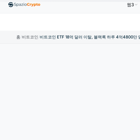
웹3
0
Ethereum
US$1,880.58
Tether
US$0.9991
B
↑1.10%
ETH
↑1.90%
USDT
↑0.00%
홈
/
비트코인
/
비트코인 ETF 18억 달러 이탈, 블랙록 하루 4억4800만