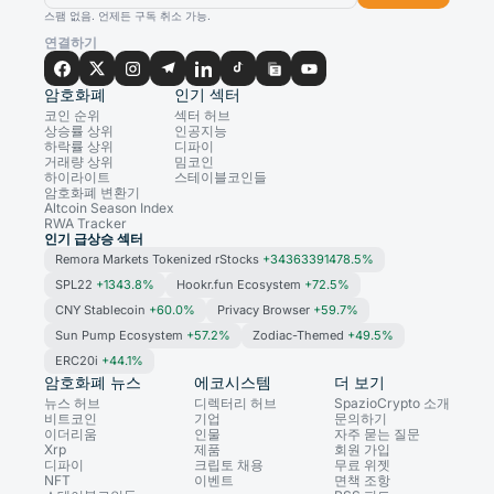
스팸 없음. 언제든 구독 취소 가능.
연결하기
암호화폐
인기 섹터
코인 순위
섹터 허브
상승률 상위
인공지능
하락률 상위
디파이
거래량 상위
밈코인
하이라이트
스테이블코인들
암호화폐 변환기
Altcoin Season Index
RWA Tracker
인기 급상승 섹터
Remora Markets Tokenized rStocks
+34363391478.5%
SPL22
+1343.8%
Hookr.fun Ecosystem
+72.5%
CNY Stablecoin
+60.0%
Privacy Browser
+59.7%
Sun Pump Ecosystem
+57.2%
Zodiac-Themed
+49.5%
ERC20i
+44.1%
암호화폐 뉴스
에코시스템
더 보기
뉴스 허브
디렉터리 허브
SpazioCrypto 소개
비트코인
기업
문의하기
이더리움
인물
자주 묻는 질문
Xrp
제품
회원 가입
디파이
크립토 채용
무료 위젯
NFT
이벤트
면책 조항