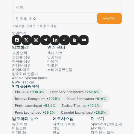
구독하기
스팸 없음. 언제든 구독 취소 가능.
연결하기
암호화폐
인기 섹터
코인 순위
섹터 허브
상승률 상위
인공지능
하락률 상위
디파이
거래량 상위
밈코인
하이라이트
스테이블코인들
암호화폐 변환기
Altcoin Season Index
RWA Tracker
인기 급상승 섹터
ERC 404
+998.3%
OpenServ Ecosystem
+252.6%
Reserve Ecosystem
+207.5%
Dinari Ecosystem
+61.6%
Printr Launchpad
+53.4%
Zodiac-Themed
+40.2%
Pons Launchpad
+39.2%
Camelot Launchpad
+28.3%
암호화폐 뉴스
에코시스템
더 보기
뉴스 허브
디렉터리 허브
SpazioCrypto 소개
비트코인
기업
문의하기
이더리움
인물
자주 묻는 질문