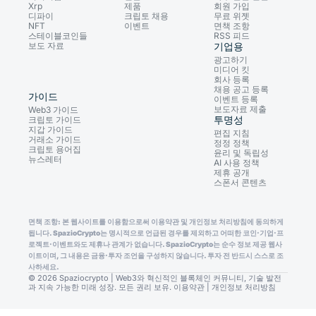
Xrp
제품
회원 가입
디파이
크립토 채용
무료 위젯
NFT
이벤트
면책 조항
스테이블코인들
RSS 피드
보도 자료
기업용
광고하기
미디어 킷
회사 등록
채용 공고 등록
가이드
이벤트 등록
보도자료 제출
Web3 가이드
투명성
크립토 가이드
지갑 가이드
편집 지침
거래소 가이드
정정 정책
크립토 용어집
윤리 및 독립성
뉴스레터
AI 사용 정책
제휴 공개
스폰서 콘텐츠
면책 조항: 본 웹사이트를 이용함으로써 이용약관 및 개인정보 처리방침에 동의하게
됩니다. SpazioCrypto는 명시적으로 언급된 경우를 제외하고 어떠한 코인·기업·프
로젝트·이벤트와도 제휴나 관계가 없습니다. SpazioCrypto는 순수 정보 제공 웹사
이트이며, 그 내용은 금융·투자 조언을 구성하지 않습니다. 투자 전 반드시 스스로 조
사하세요.
© 2026 Spaziocrypto | Web3와 혁신적인 블록체인 커뮤니티, 기술 발전
과 지속 가능한 미래 성장. 모든 권리 보유.
이용약관
|
개인정보 처리방침