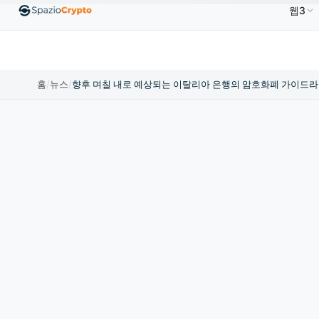
웹3
0
Ethereum
US$1,880.58
Tether
US$0.9991
BN
↑1.10%
ETH
↑1.90%
USDT
↑0.00%
홈
/
뉴스
/
향후 며칠 내로 예상되는 이탈리아 은행의 암호화폐 가이드