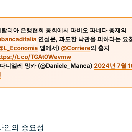
이탈리아 은행협회 총회에서 파비오 파네타 총재의
bancaditalia
연설문, 과도한 낙관을 피하라는 요
@L_Economia
앱에서)
@Corriere
의 출처
ttps://t.co/TGAt0Wevmw
 다니엘레 망카 (@Daniele_Manca)
2024년 7월 1
일
라인의 중요성