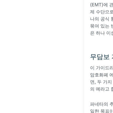
(EMT)에
제 수단으로
나의 공식 
묶여 있는 
은 하나 이
무담보 
이 가이드라
암호화폐 
면, 두 가
의 예라고 
파네타의 추
일한 목표이