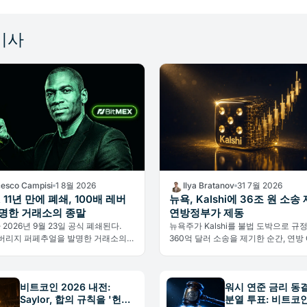
기사
cesco Campisi
1 8월 2026
Ilya Bratanov
31 7월 2026
X 11년 만에 폐쇄, 100배 레버
뉴욕, Kalshi에 36조 원 소송 
명한 거래소의 종말
연방정부가 제동
가 2026년 9월 23일 공식 폐쇄된다.
뉴욕주가 Kalshi를 불법 도박으로 규
레버리지 퍼페추얼을 발명한 거래소의
360억 달러 소송을 제기한 순간, 연방 
킹이 아닌 규제가 원인이다.
법원에 개입해 주 정부를 막으려 나섰다
시장의 미래를 건 초대형 권한 다툼이
다.
비트코인 2026 내전:
워시 연준 금리 동결
Saylor, 합의 규칙을 '헌
분열 투표: 비트코