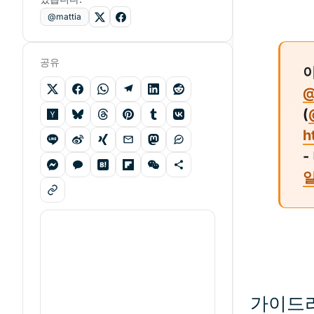
@mattia
공유
@
(
h
-
가이드