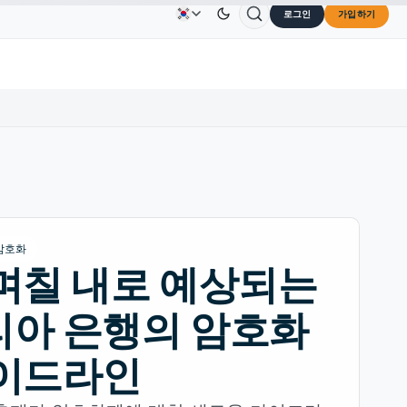
로그인
가입하기
Solana
US$73.45
TRON
US$0.3264
Dogecoin
U
광고
문의하기
회사 소개
0%
SOL
↑2.10%
TRX
↓0.30%
DOGE
암호화
며칠 내로 예상되는
아 은행의 암호화
가이드라인