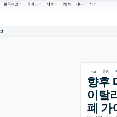
블록체인
가이드
세계
이벤트
기타
사기
B
US$586.64
USDC
US$0.9995
XRP
US$1.09
BNB
↑2.10%
USDC
↑0.00%
XRP
↑2.3
라인
뉴스
규정
향후 
이탈리
폐 