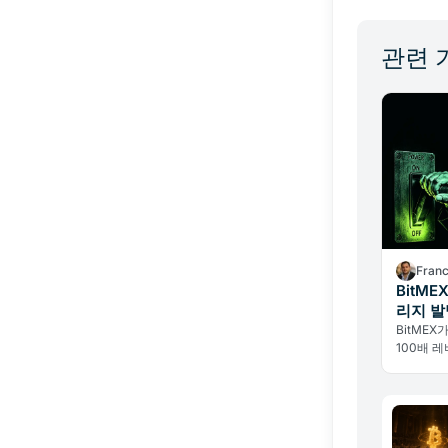
관련 
Fran
BitME
리지 발
BitMEX
100배 
종말, 해