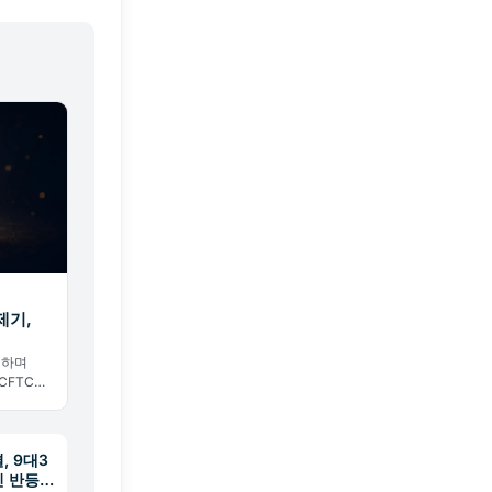
제기,
정하며
CFTC가
. 예측
 시작됐
, 9대3
인 반등