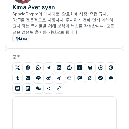
Kima Avetisyan
SpazioCrypto의 에디터로, 암호화폐 시장, 유럽 규제,
DeFi를 전문적으로 다룹니다. 투자하기 전에 먼저 이해하
고자 하는 독자들을 위해 분석과 뉴스를 작성합니다. 모든
글은 검증된 출처를 기반으로 합니다.
@kima
공유