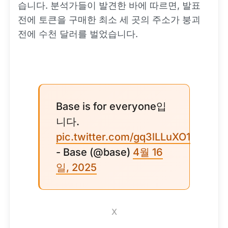
습니다. 분석가들이 발견한 바에 따르면, 발표
전에 토큰을 구매한 최소 세 곳의 주소가 붕괴
전에 수천 달러를 벌었습니다.
Base is for everyone입
니다.
pic.twitter.com/gq3lLLuXO1
- Base (@base)
4월 16
일, 2025
X