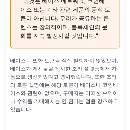
"이것은 베이스 네트워크, 코인베
이스 또는 기타 관련 제품의 공식 토
큰이 아닙니다. 우리가 공유하는 콘
텐츠는 창의적이며, 블록체인의 문
화를 계속 발전시킬 것입니다."
베이스는 또한 토큰을 직접 발행하지 않았으며,
베이스가 게시물을 게시한 조라 플랫폼에서 자
동으로 생성되었다고 명시했습니다. 또한 조라
의 토큰 설명에는 해당 토큰이 베이스나 코인베
이스와 관련이 없으며, 구매자는 어떠한 수익이
나 수익을 기대해서는 안 된다는 점을 강조하고
있습니다.