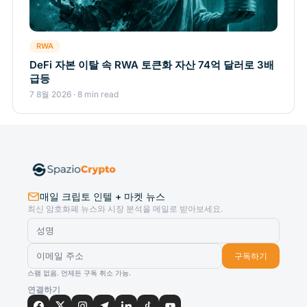
RWA
DeFi 자본 이탈 속 RWA 토큰화 자산 74억 달러로 3배
급등
7 8월 2026 · 8 min read
매일 크립토 인텔 + 마켓 뉴스
최신 암호화폐 뉴스와 시장 분석을 메일로 받아보세요.
구독하기
스팸 없음. 언제든 구독 취소 가능.
연결하기