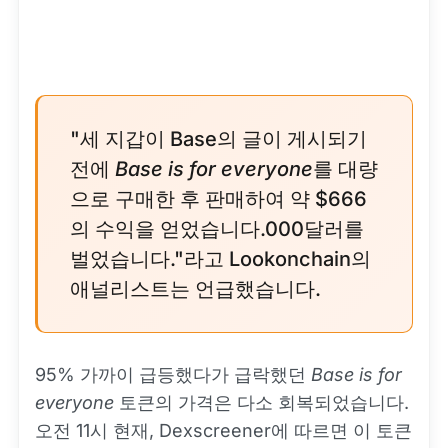
"세 지갑이 Base의 글이 게시되기
전에
Base is for everyone
를 대량
으로 구매한 후 판매하여 약 $666
의 수익을 얻었습니다.000달러를
벌었습니다."라고 Lookonchain의
애널리스트는 언급했습니다.
95% 가까이 급등했다가 급락했던
Base is for
everyone
토큰의 가격은 다소 회복되었습니다.
오전 11시 현재, Dexscreener에 따르면 이 토큰