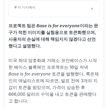
# 이 기사에서
프로젝트 팀은
Base is for everyone
이라는 문
구가 적힌 이미지를 실험용으로 토큰화했으며,
사용자의 손실에 대해 책임지지 않겠다고 선언
했다고 설명했다.
미국 최대 암호화폐 거래소 코인베이스가 시작
한 베이스 블록체인 프로젝트는 16일 저녁
Base is for everyone
토큰을 발행했다. 룩온체
인의 애널리스트에 따르면, 발표 전에 3개의 지
갑이 토큰을 받았으며, 가격이 상승한 후
666,000 달러의 수익을 내고 토큰을 판매했다
고 합니다.