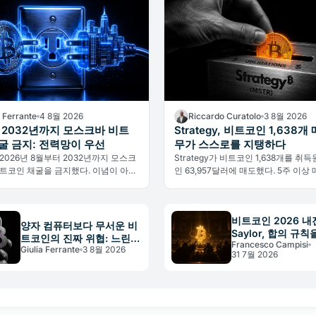
a Ferrante
4 8월 2026
Riccardo Curatolo
3 8월 2026
 2032년까지 모스크바 비트
Strategy, 비트코인 1,638개
굴 금지: 전력망이 우선
무가 스스로를 지탱하다
2026년 8월부터 2032년까지 모스크
Strategy가 비트코인 1,638개를 취
트코인 채굴을 금지했다. 이념이 아닌
인 63,957달러에 매도했다. 5주 이상
부하가 이유다. 글로벌 해시레이트와
는 가운데, 세계 최대 기업 비트코인 
 변화를 분석한다.
음으로 운영비 충당을 위해 보유 자산
다.
비트코인 2026 내
양자 컴퓨터보다 무서운 비
Saylor, 합의 규칙
트코인의 진짜 위협: 느린
Francesco Campisi
법'으로 선언
Giulia Ferrante
3 8월 2026
거버넌스
31 7월 2026