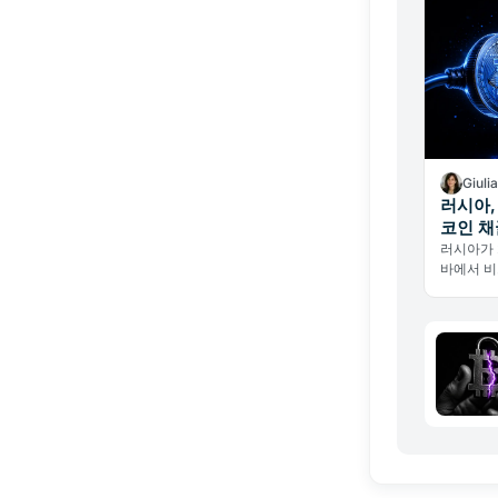
Giuli
러시아,
코인 채
러시아가 
바에서 비
전력망 과
채굴 지형