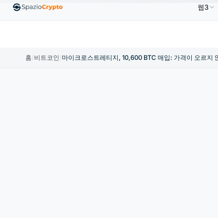
웹3
Ethereum
US$1,880.58
Tether
US$0.9991
BNB
10%
ETH
↑1.90%
USDT
↑0.00%
BN
홈
/
비트코인
/
마이크로스트레티지, 10,600 BTC 매입: 가격이 오르지