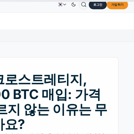
로그인
가입하기
Solana
US$73.45
TRON
US$0.3264
Dogecoin
US$0
광고
문의하기
회사 소개
SOL
↑2.10%
TRX
↓0.30%
DOGE
크로스트레티지,
00 BTC 매입: 가격
르지 않는 이유는 무
가요?