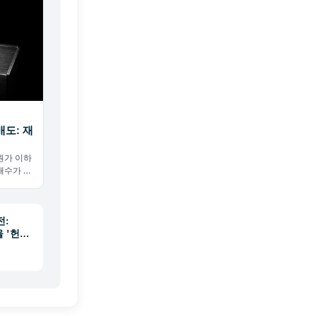
 매도: 재
득원가 이하
 매수가 없
재무가 처
을 팔았
전:
을 '헌