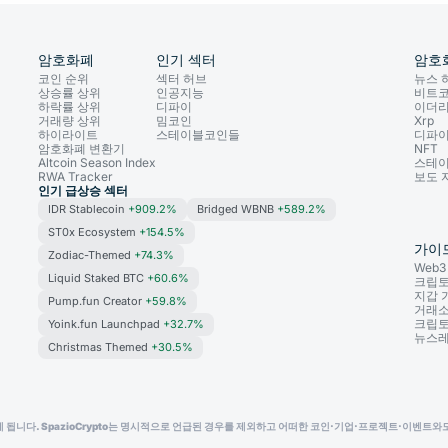
암호화폐
인기 섹터
암호
코인 순위
섹터 허브
뉴스 
상승률 상위
인공지능
비트
하락률 상위
디파이
이더
거래량 상위
밈코인
Xrp
하이라이트
스테이블코인들
디파
암호화폐 변환기
NFT
Altcoin Season Index
스테
RWA Tracker
보도 
인기 급상승 섹터
IDR Stablecoin
+909.2%
Bridged WBNB
+589.2%
ST0x Ecosystem
+154.5%
가이
Zodiac-Themed
+74.3%
Web
Liquid Staked BTC
+60.6%
크립토
지갑 
Pump.fun Creator
+59.8%
거래소
크립토
Yoink.fun Launchpad
+32.7%
뉴스
Christmas Themed
+30.5%
다. SpazioCrypto는 명시적으로 언급된 경우를 제외하고 어떠한 코인·기업·프로젝트·이벤트와도 제휴