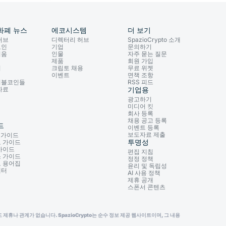
화폐 뉴스
에코시스템
더 보기
허브
디렉터리 허브
SpazioCrypto 소개
코인
기업
문의하기
리움
인물
자주 묻는 질문
제품
회원 가입
이
크립토 채용
무료 위젯
이벤트
면책 조항
이블코인들
RSS 피드
자료
기업용
광고하기
미디어 킷
회사 등록
채용 공고 등록
드
이벤트 등록
보도자료 제출
3 가이드
투명성
 가이드
가이드
편집 지침
 가이드
정정 정책
 용어집
윤리 및 독립성
레터
AI 사용 정책
제휴 공개
스폰서 콘텐츠
나 관계가 없습니다. SpazioCrypto는 순수 정보 제공 웹사이트이며, 그 내용