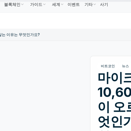
블록체인
가이드
세계
이벤트
기타
사기
US$586.64
USDC
US$0.9995
XRP
US$1.09
B
↑2.10%
USDC
↑0.00%
XRP
↑2.30%
 않는 이유는 무엇인가요?
비트코인
뉴스
마이
10,6
이 오
엇인