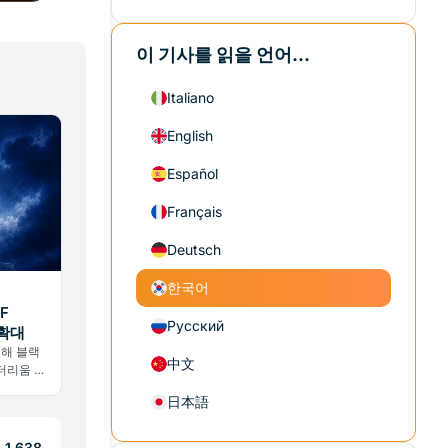
이 기사를 읽을 언어...
Italiano
English
Español
Français
Deutsch
한국어
F
Русский
 확대
통해 블랙
中文
더리움 펀
트코인 포
日本語
.
 1,638