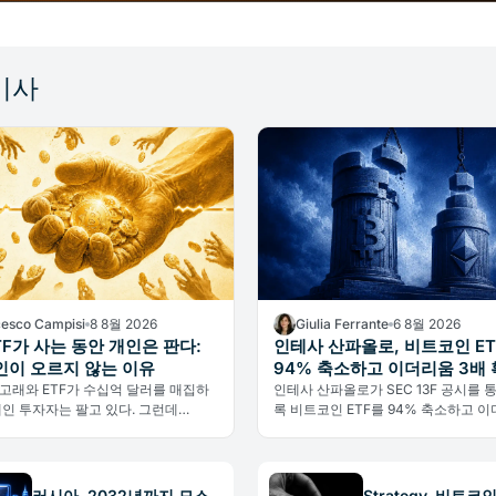
기사
cesco Campisi
8 8월 2026
Giulia Ferrante
6 8월 2026
TF가 사는 동안 개인은 판다:
인테사 산파올로, 비트코인 ET
이 오르지 않는 이유
94% 축소하고 이더리움 3배
고래와 ETF가 수십억 달러를 매집하
인테사 산파올로가 SEC 13F 공시를 
개인 투자자는 팔고 있다. 그런데
록 비트코인 ETF를 94% 축소하고 이
Bithumb 기준 가격은 65,000달러 아래
드를 3배 확대한 사실이 드러났다. 비
부동이다.
기가 아닌 기관의 전술적 리밸런싱이다
러시아, 2032년까지 모스
Strategy, 비트코인