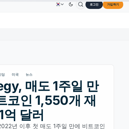
로그인
가입하기
Solana
US$73.45
TRON
US$0.3264
Dogecoin
광고
문의하기
회사 소개
30%
SOL
↑2.10%
TRX
↓0.30%
DOG
이딩
미국
뉴스
tegy, 매도 1주일 만
트코인 1,550개 재
 1억 달러
가 2022년 이후 첫 매도 1주일 만에 비트코인