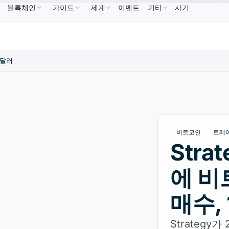
블록체인
가이드
세계
이벤트
기타
사기
BNB
US$586.64
USDC
US$0.9995
XRP
US$1.09
BNB
↑2.10%
USDC
↑0.00%
XRP
↑2.
억 달러
비트코인
트레
Stra
에 비
매수,
Strategy