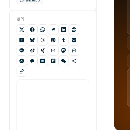
@francesco
공유