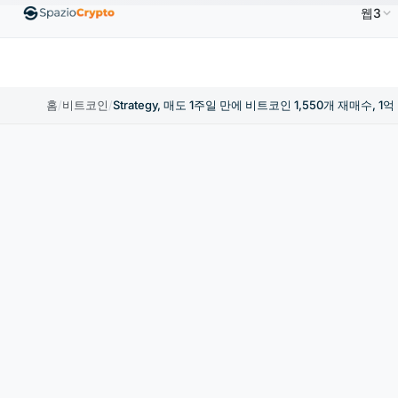
웹3
00
Ethereum
US$1,880.58
Tether
US$0.9991
↑1.10%
ETH
↑1.90%
USDT
↑0.00%
홈
/
비트코인
/
Strategy, 매도 1주일 만에 비트코인 1,550개 재매수, 1