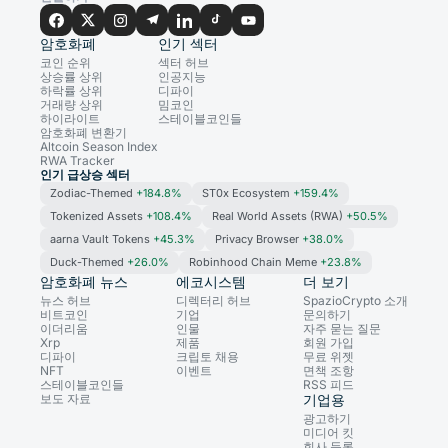
암호화폐
인기 섹터
코인 순위
섹터 허브
상승률 상위
인공지능
하락률 상위
디파이
거래량 상위
밈코인
하이라이트
스테이블코인들
암호화폐 변환기
Altcoin Season Index
RWA Tracker
인기 급상승 섹터
Zodiac-Themed
+184.8%
ST0x Ecosystem
+159.4%
Tokenized Assets
+108.4%
Real World Assets (RWA)
+50.5%
aarna Vault Tokens
+45.3%
Privacy Browser
+38.0%
Duck-Themed
+26.0%
Robinhood Chain Meme
+23.8%
암호화폐 뉴스
에코시스템
더 보기
뉴스 허브
디렉터리 허브
SpazioCrypto 소개
비트코인
기업
문의하기
이더리움
인물
자주 묻는 질문
Xrp
제품
회원 가입
디파이
크립토 채용
무료 위젯
NFT
이벤트
면책 조항
스테이블코인들
RSS 피드
보도 자료
기업용
광고하기
미디어 킷
회사 등록