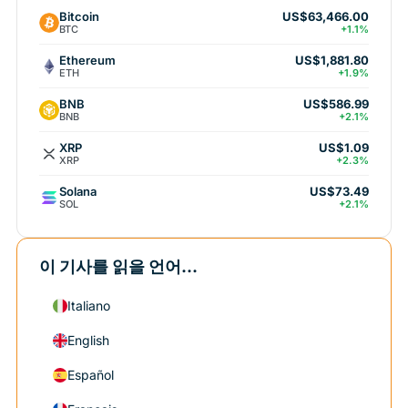
Bitcoin
US$63,466.00
BTC
+1.1%
Ethereum
US$1,881.80
ETH
+1.9%
BNB
US$586.99
BNB
+2.1%
XRP
US$1.09
XRP
+2.3%
Solana
US$73.49
SOL
+2.1%
이 기사를 읽을 언어...
Italiano
English
Español