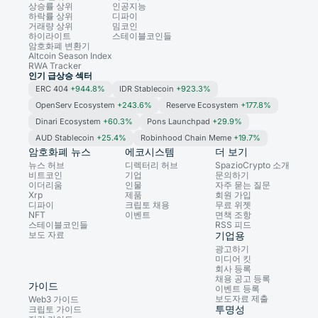
상승률 상위
인공지능
하락률 상위
디파이
거래량 상위
밈코인
하이라이트
스테이블코인들
암호화폐 변환기
Altcoin Season Index
RWA Tracker
인기 급상승 섹터
ERC 404
+944.8%
IDR Stablecoin
+923.3%
OpenServ Ecosystem
+243.6%
Reserve Ecosystem
+177.8%
Dinari Ecosystem
+60.3%
Pons Launchpad
+29.9%
AUD Stablecoin
+25.4%
Robinhood Chain Meme
+19.7%
암호화폐 뉴스
에코시스템
더 보기
뉴스 허브
디렉터리 허브
SpazioCrypto 소개
비트코인
기업
문의하기
이더리움
인물
자주 묻는 질문
Xrp
제품
회원 가입
디파이
크립토 채용
무료 위젯
NFT
이벤트
면책 조항
스테이블코인들
RSS 피드
보도 자료
기업용
광고하기
미디어 킷
회사 등록
채용 공고 등록
가이드
이벤트 등록
보도자료 제출
Web3 가이드
투명성
크립토 가이드