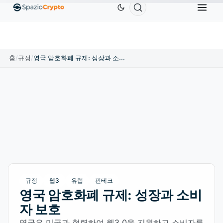
Ethereum
US$1,880.58
Tether
US$0.9991
BNB
%
ETH
↑1.90%
USDT
↑0.00%
BNB
홈
/
규정
/
영국 암호화폐 규제: 성장과 소비자 보호
규정
웹3
유럽
핀테크
영국 암호화폐 규제: 성장과 소비
자 보호
영국은 미국과 협력하여 웹3.0을 지원하고 소비자를