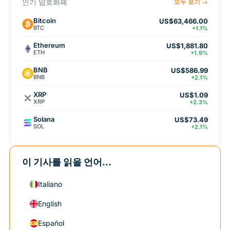
인기 암호화폐
모두 보기 →
Bitcoin
US$63,466.00
BTC
+1.1%
Ethereum
US$1,881.80
ETH
+1.9%
BNB
US$586.99
BNB
+2.1%
XRP
US$1.09
XRP
+2.3%
Solana
US$73.49
SOL
+2.1%
이 기사를 읽을 언어...
Italiano
English
Español