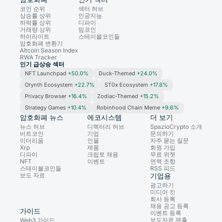
코인 순위
섹터 허브
상승률 상위
인공지능
하락률 상위
디파이
거래량 상위
밈코인
하이라이트
스테이블코인들
암호화폐 변환기
Altcoin Season Index
RWA Tracker
인기 급상승 섹터
NFT Launchpad
+50.0%
Duck-Themed
+24.0%
Orynth Ecosystem
+22.7%
ST0x Ecosystem
+17.8%
Privacy Browser
+16.4%
Zodiac-Themed
+15.2%
Strategy Games
+10.4%
Robinhood Chain Meme
+9.6%
암호화폐 뉴스
에코시스템
더 보기
뉴스 허브
디렉터리 허브
SpazioCrypto 소개
비트코인
기업
문의하기
이더리움
인물
자주 묻는 질문
Xrp
제품
회원 가입
디파이
크립토 채용
무료 위젯
NFT
이벤트
면책 조항
스테이블코인들
RSS 피드
보도 자료
기업용
광고하기
미디어 킷
회사 등록
채용 공고 등록
가이드
이벤트 등록
보도자료 제출
Web3 가이드