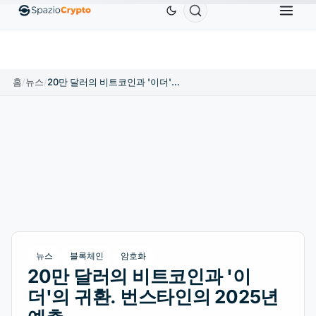
hereum
US$1,880.58
Tether
US$0.9991
BNB
US$58
ETH
↑1.90%
USDT
↑0.00%
BNB
홈
/
뉴스
/
20만 달러의 비트코인과 '이더'의 귀환. 번스타인의 2025년 예측
뉴스
블록체인
암호화
20만 달러의 비트코인과 '이
더'의 귀환. 번스타인의 2025년