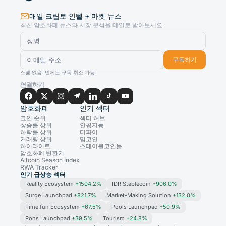
매일 크립토 인텔 + 마켓 뉴스
최신 암호화폐 뉴스와 시장 분석을 메일로 받아보세요.
구독하기
스팸 없음. 언제든 구독 취소 가능.
연결하기
암호화폐
인기 섹터
코인 순위
섹터 허브
상승률 상위
인공지능
하락률 상위
디파이
거래량 상위
밈코인
하이라이트
스테이블코인들
암호화폐 변환기
Altcoin Season Index
RWA Tracker
인기 급상승 섹터
Reality Ecosystem
+1504.2%
IDR Stablecoin
+906.0%
Surge Launchpad
+821.7%
Market-Making Solution
+132.0%
Time.fun Ecosystem
+67.5%
Pools Launchpad
+50.9%
Pons Launchpad
+39.5%
Tourism
+24.8%