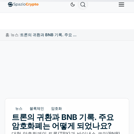
Ethereum
US$1,880.58
Tether
US$0.9991
BNB
.10%
ETH
↑1.90%
USDT
↑0.00%
B
홈
/
뉴스
/
트론의 귀환과 BNB 기록. 주요 암호화폐는 어떻게 되었나요?
뉴스
블록체인
암호화
트론의 귀환과 BNB 기록. 주요
암호화폐는 어떻게 되었나요?
대형 암호화폐인 트론(TRX)과 바이낸스 코인(BNB)