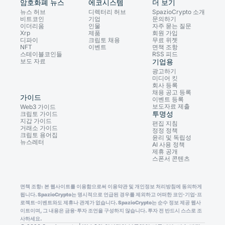
암호화폐 뉴스
에코시스템
더 보기
뉴스 허브
디렉터리 허브
SpazioCrypto 소개
비트코인
기업
문의하기
이더리움
인물
자주 묻는 질문
Xrp
제품
회원 가입
디파이
크립토 채용
무료 위젯
NFT
이벤트
면책 조항
스테이블코인들
RSS 피드
보도 자료
기업용
광고하기
미디어 킷
회사 등록
채용 공고 등록
가이드
이벤트 등록
보도자료 제출
Web3 가이드
투명성
크립토 가이드
지갑 가이드
편집 지침
거래소 가이드
정정 정책
크립토 용어집
윤리 및 독립성
뉴스레터
AI 사용 정책
제휴 공개
스폰서 콘텐츠
면책 조항: 본 웹사이트를 이용함으로써 이용약관 및 개인정보 처리방침에 동의하게
됩니다. SpazioCrypto는 명시적으로 언급된 경우를 제외하고 어떠한 코인·기업·프
로젝트·이벤트와도 제휴나 관계가 없습니다. SpazioCrypto는 순수 정보 제공 웹사
이트이며, 그 내용은 금융·투자 조언을 구성하지 않습니다. 투자 전 반드시 스스로 조
사하세요.