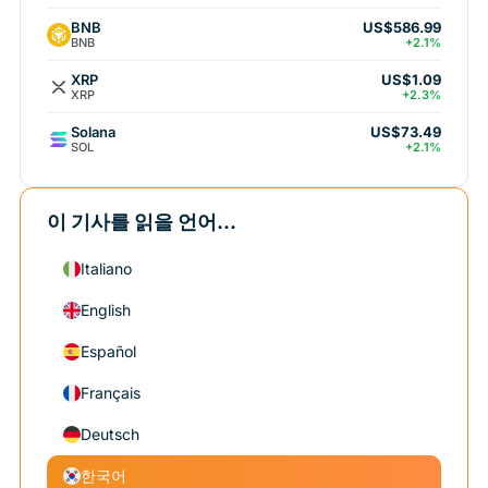
BNB
US$586.99
BNB
+2.1%
XRP
US$1.09
XRP
+2.3%
Solana
US$73.49
SOL
+2.1%
이 기사를 읽을 언어...
Italiano
English
Español
Français
Deutsch
한국어