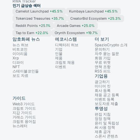
RWA Tracker
인기 급상승 섹터
Camelot Launchpad
+45.5%
Kumbaya Launchpad
+45.5%
Tokenized Treasuries
+35.7%
CreatorBid Ecosystem
+25.3%
Reddit Points
+25.1%
Arcade Games
+25.0%
Tap to Earn
+22.0%
Orynth Ecosystem
+19.7%
암호화폐 뉴스
에코시스템
더 보기
뉴스 허브
디렉터리 허브
SpazioCrypto 소개
비트코인
기업
문의하기
이더리움
인물
자주 묻는 질문
Xrp
제품
회원 가입
디파이
크립토 채용
무료 위젯
NFT
이벤트
면책 조항
스테이블코인들
RSS 피드
보도 자료
기업용
광고하기
미디어 킷
회사 등록
채용 공고 등록
가이드
이벤트 등록
보도자료 제출
Web3 가이드
투명성
크립토 가이드
지갑 가이드
편집 지침
거래소 가이드
정정 정책
크립토 용어집
윤리 및 독립성
뉴스레터
AI 사용 정책
제휴 공개
스폰서 콘텐츠