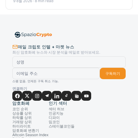
9 8월 2026 · 8 min read
매일 크립토 인텔 + 마켓 뉴스
최신 암호화폐 뉴스와 시장 분석을 메일로 받아보세요.
구독하기
스팸 없음. 언제든 구독 취소 가능.
연결하기
암호화폐
인기 섹터
코인 순위
섹터 허브
상승률 상위
인공지능
하락률 상위
디파이
거래량 상위
밈코인
하이라이트
스테이블코인들
암호화폐 변환기
Altcoin Season Index